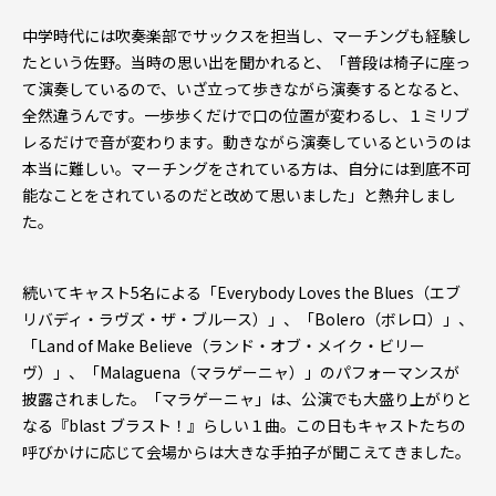
中学時代には吹奏楽部でサックスを担当し、マーチングも経験し
たという佐野。当時の思い出を聞かれると、「普段は椅子に座っ
て演奏しているので、いざ立って歩きながら演奏するとなると、
全然違うんです。一歩歩くだけで口の位置が変わるし、１ミリブ
レるだけで音が変わります。動きながら演奏しているというのは
本当に難しい。マーチングをされている方は、自分には到底不可
能なことをされているのだと改めて思いました」と熱弁しまし
た。
続いてキャスト5名による「Everybody Loves the Blues（エブ
リバディ・ラヴズ・ザ・ブルース）」、「Bolero（ボレロ）」、
「Land of Make Believe（ランド・オブ・メイク・ビリー
ヴ）」、「Malaguena（マラゲーニャ）」のパフォーマンスが
披露されました。「マラゲーニャ」は、公演でも大盛り上がりと
なる『blast ブラスト！』らしい１曲。この日もキャストたちの
呼びかけに応じて会場からは大きな手拍子が聞こえてきました。