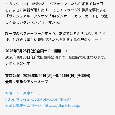
ーカッション)」が使われ、パフォーマーたちが絶えず動き回
る。まさに楽器が踊り出す！ そしてフラッグや手具を駆使する
「ヴィジュアル・アンサンブル(ダンサー／カラーガード)」の激
しく美しいダンスパフォーマンス。
超一流のパフォーマーが集まり、常識では考えられない動きと
技、とびきり美しい音楽で私たちを刺激する必見のショー！
2026年7月25日(土)全国ツアー開幕！！
2026年8月30日(日)大阪最終公演まで、全国各地をまわります。
チケット発売中！
東京公演 2026年8月4日(火)～8月16日(日) (全18回)
会場：東急シアターオーブ
キョードー東京ページ：
https://tickets.kyodotokyo.com/blast/
公演公式ホームページ：https://blast-tour.jp/