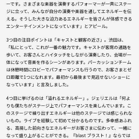
ーです。さまざまな楽器を演奏するパフォーマーが一斉にステー
ジに立って、みんなが自分の演奏や楽器を通してエネルギーを伝
える。そうした大きな迫力あるエネルギーを皆さんが体感できる
エンターテインメントになっています」とアピール。
3つ目の注目ポイントは「キャストと観客の近さ」。渋田は、
「私にとって、これが一番の魅力です。キャストが客席の通路を
歩いて、お客さんとハイタッチをしながら演奏したり、会場が一
体になって音楽を作るシーンがあります。パーカッションチーム
は休憩時間にロビーでパフォーマンスも行うので、お客さまとゼ
ロ距離で1つになれます。最初から最後まで見逃せないショーに
なっています」と言及しました。
4つ目に挙げるのは「溢れるエネルギー」。ジェリエルは「何よ
りも僕たちがステージ上でパフォーマンスを楽しんでいます。こ
のステージで繰り出すエネルギーは他のステージでは感じられな
いもの。ライブを経験して初めて分かるものです。多幸感あふれ
る、高揚した前向きなエネルギーがお客さまに伝わって、一緒に
なって盛り上がることができる。『blast ブラスト！』ならでは